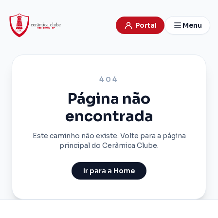
Portal
Menu
404
Página não
encontrada
Este caminho não existe. Volte para a página
principal do Cerâmica Clube.
Ir para a Home